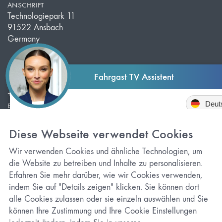
ANSCHRIFT
Technologiepark 11
91522 Ansbach
Germany
Fahrgast TV Assistent
TELEFON
+49 981 203 526 50
Sprache
E-MAIL
info@redlof-medien.de
Fahrgast TV Assistent:
Diese Webseite verwendet Cookies
Herzlich Willkommen! Ich bin Ihr virtueller Assistent für all
rund um Fahrgast TV.
Wir verwenden Cookies und ähnliche Technologien, um
Datenschutz
die Website zu betreiben und Inhalte zu personalisieren.
Können verschiedene Spots bzw.
Können bestehende Kamp
Erfahren Sie mehr darüber, wie wir Cookies verwenden,
Kampagnen gezeigt werden?
bzw. Spots ausgetauscht
Cookie-Einstellungen
indem Sie auf "Details zeigen" klicken. Sie können dort
werden?
Impressum
alle Cookies zulassen oder sie einzeln auswählen und Sie
Wie flexibel sind Sie bei
Können Sie uns bei der
können Ihre Zustimmung und Ihre Cookie Einstellungen
kurzfristigen Buchungen?
Spoterstellung behilflich se