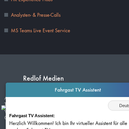
Analysten- & Presse-Calls
MS Teams Live Event Service
Redlof Medien
Fahrgast TV Assistent
ANSCHRIFT
Sprache
Technologiepark 11
91522 Ansbach
Fahrgast TV Assistent:
Germany
Herzlich Willkommen! Ich bin Ihr virtueller Assistent für all