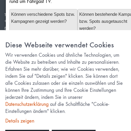
rund um Fahrgast TV.
Können verschiedene Spots bzw.
Können bestehende Kamp
TELEFON
+49 981 203 526 50
Kampagnen gezeigt werden?
bzw. Spots ausgetauscht
E-MAIL
werden?
info@redlof-medien.de
Wie flexibel sind Sie bei
Können Sie uns bei der
Diese Webseite verwendet Cookies
kurzfristigen Buchungen?
Spoterstellung behilflich se
Wir verwenden Cookies und ähnliche Technologien, um
die Website zu betreiben und Inhalte zu personalisieren.
Datenschutz
Erfahren Sie mehr darüber, wie wir Cookies verwenden,
Cookie-Einstellungen
indem Sie auf "Details zeigen" klicken. Sie können dort
alle Cookies zulassen oder sie einzeln auswählen und Sie
Impressum
können Ihre Zustimmung und Ihre Cookie Einstellungen
jederzeit ändern, indem Sie in unserer
Datenschutzerklärung
auf die Schaltfläche "Cookie-
Einstellungen ändern" klicken.
Details zeigen
© Copyright 2026 Redlof Medien GmbH &
Co. KG