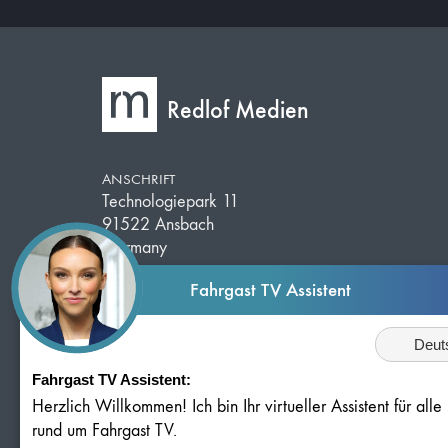
Redlof Medien
ANSCHRIFT
Technologiepark 11
91522 Ansbach
Germany
Fahrgast TV Assistent
TELEFON
Sprache
+49 981 203 526 50
Fahrgast TV Assistent:
E-MAIL
info@redlof-medien.de
Herzlich Willkommen! Ich bin Ihr virtueller Assistent für all
rund um Fahrgast TV.