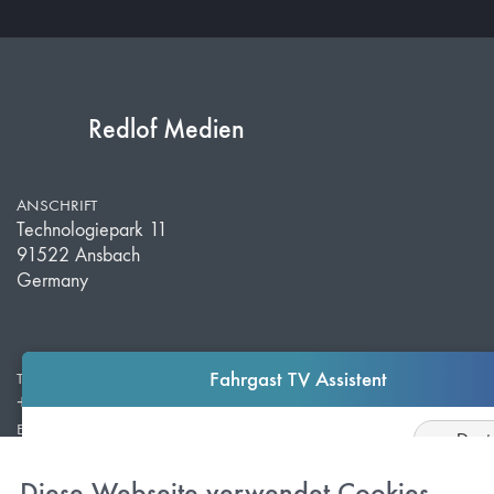
Redlof Medien
ANSCHRIFT
Technologiepark 11
91522 Ansbach
Germany
Fahrgast TV Assistent
TELEFON
+49 981 203 526 50
E-MAIL
Sprache
info@redlof-medien.de
Fahrgast TV Assistent:
Diese Webseite verwendet Cookies