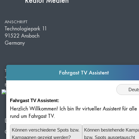
Redlof Medien
ANSCHRIFT
Technologiepark 11
91522 Ansbach
Germany
TELEFON
Fahrgast TV Assistent
+49 981 203 526 50
E-MAIL
Sprache
info@redlof-medien.de
Fahrgast TV Assistent:
Herzlich Willkommen! Ich bin Ihr virtueller Assistent für all
rund um Fahrgast TV.
Datenschutz
Können verschiedene Spots bzw.
Können bestehende Kamp
Cookie-Einstellungen
Kampagnen gezeigt werden?
bzw. Spots ausgetauscht