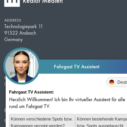
Redlof Medien
ADDRESS
Technologiepark 11
91522 Ansbach
Germany
TELEPHONE
Fahrgast TV Assistent
+49 981 203 526 50
E-MAIL
Sprache
info@redlof-medien.de
Fahrgast TV Assistent:
Herzlich Willkommen! Ich bin Ihr virtueller Assistent für all
rund um Fahrgast TV.
Privacy Policy
Können verschiedene Spots bzw.
Können bestehende Kamp
Cookie Settings
Kampagnen gezeigt werden?
bzw. Spots ausgetauscht