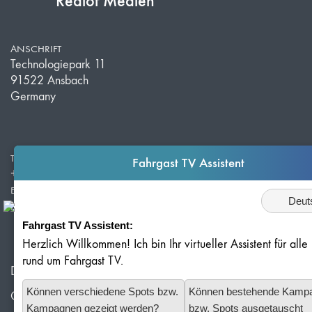
Redlof Medien
ANSCHRIFT
Technologiepark 11
91522 Ansbach
Germany
TELEFON
Fahrgast TV Assistent
+49 981 203 526 50
E-MAIL
Sprache
info@redlof-medien.de
Fahrgast TV Assistent:
Herzlich Willkommen! Ich bin Ihr virtueller Assistent für all
rund um Fahrgast TV.
Datenschutz
Können verschiedene Spots bzw.
Können bestehende Kamp
Cookie-Einstellungen
Kampagnen gezeigt werden?
bzw. Spots ausgetauscht