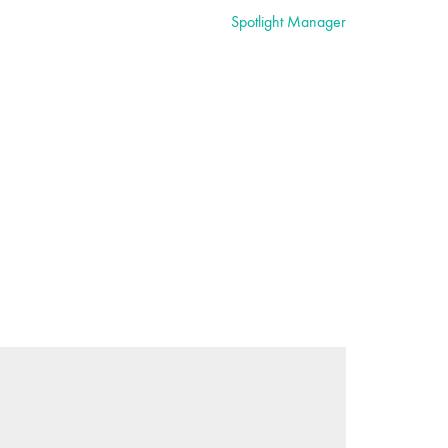
English
Spotlight Manager
Agency
Portfolio
Fahrgast TV
Contact