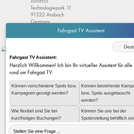
ADDRESS
Technologiepark 11
91522 Ansbach
Germany
Fahrgast TV Assistent
Sprache
TELEPHONE
+49 981 203 526 50
Fahrgast TV Assistent:
E-MAIL
Herzlich Willkommen! Ich bin Ihr virtueller Assistent für all
info@redlof-medien.de
rund um Fahrgast TV.
Können verschiedene Spots bzw.
Können bestehende Kamp
Kampagnen gezeigt werden?
bzw. Spots ausgetauscht
Privacy Policy
werden?
Cookie Settings
Wie flexibel sind Sie bei
Können Sie uns bei der
Corporate Info
kurzfristigen Buchungen?
Spoterstellung behilflich se