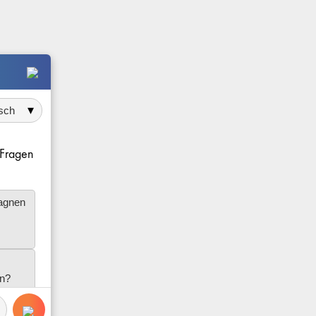
 auswählen
e Fragen
agnen
in?