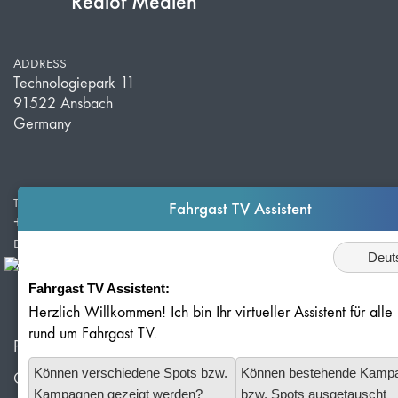
Redlof Medien
ADDRESS
Technologiepark 11
91522 Ansbach
Germany
TELEPHONE
Fahrgast TV Assistent
+49 981 203 526 50
E-MAIL
Sprache
info@redlof-medien.de
Fahrgast TV Assistent:
Herzlich Willkommen! Ich bin Ihr virtueller Assistent für all
rund um Fahrgast TV.
Privacy Policy
Können verschiedene Spots bzw.
Können bestehende Kamp
Cookie Settings
Kampagnen gezeigt werden?
bzw. Spots ausgetauscht