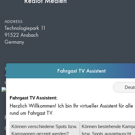
Redlof Medien
ADDRESS
Technologiepark 11
91522 Ansbach
Germany
TELEPHONE
Fahrgast TV Assistent
+49 981 203 526 50
E-MAIL
Sprache
info@redlof-medien.de
Fahrgast TV Assistent:
Herzlich Willkommen! Ich bin Ihr virtueller Assistent für all
rund um Fahrgast TV.
Privacy Policy
Können verschiedene Spots bzw.
Können bestehende Kamp
Cookie Settings
Kampagnen gezeigt werden?
bzw. Spots ausgetauscht