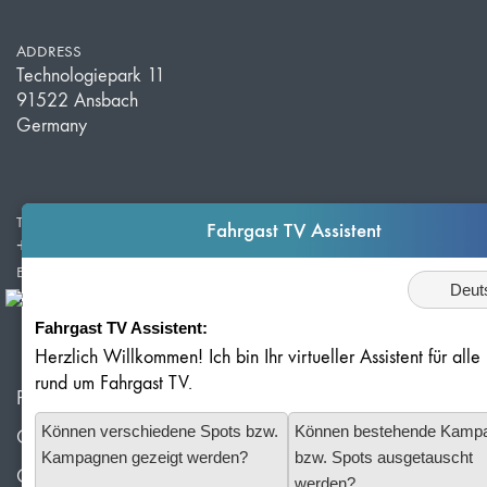
ADDRESS
Technologiepark 11
91522 Ansbach
Germany
TELEPHONE
Fahrgast TV Assistent
+49 981 203 526 50
E-MAIL
Sprache
info@redlof-medien.de
Fahrgast TV Assistent:
Herzlich Willkommen! Ich bin Ihr virtueller Assistent für all
rund um Fahrgast TV.
Privacy Policy
Können verschiedene Spots bzw.
Können bestehende Kamp
Cookie Settings
Kampagnen gezeigt werden?
bzw. Spots ausgetauscht
Corporate Info
werden?