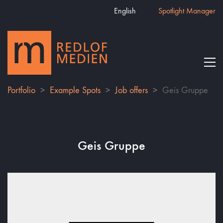
English
Spotlight Manager
Portfolio
>
Example Spots
>
Job offers
>
Geis Gruppe
Geis Gruppe